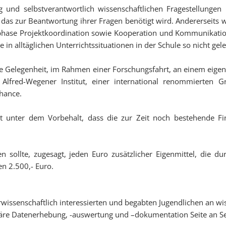
 und selbstverantwortlich wissenschaftlichen Fragestellungen
 das zur Beantwortung ihrer Fragen benötigt wird. Andererseits
hase Projektkoordination sowie Kooperation und Kommunikation 
ie in alltäglichen Unterrichtssituationen in der Schule so nicht g
ige Gelegenheit, im Rahmen einer Forschungsfahrt, an einem eigen
lfred-Wegener Institut, einer international renommierten G
hance.
 unter dem Vorbehalt, dass die zur Zeit noch bestehende Fin
ngen sollte, zugesagt, jeden Euro zusätzlicher Eigenmittel, die 
en 2.500,- Euro.
issenschaftlich interessierten und begabten Jugendlichen an wis
inäre Datenerhebung, -auswertung und –dokumentation Seite an Se