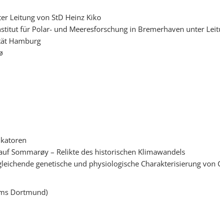
r Leitung von StD Heinz Kiko
titut für Polar- und Meeresforschung in Bremerhaven unter Leit
ität Hamburg
ø
ikatoren
auf Sommarøy – Relikte des historischen Klimawandels
rgleichende genetische und physiologische Charakterisierung vo
ums Dortmund)