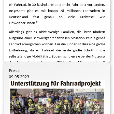
ein Fahrrad, in 30 % sind drei oder mehr Fahrräder vorhanden.
Insgesamt gibt es mit knapp 78 Millionen Fahrrädern in
Deutschland fast genau so viele Drahtesel wie
2
Einwohner:innen.
Allerdings gibt es nicht wenige Familien, die ihren Kindern
aufgrund einer schwierigen finanziellen Situation kein eigenes
Fahrrad ermöglichen können. Für die Kinder ist dies eine große
Entbehrung, da ein Fahrrad der erste große Schritt in die
selbstständige Mobilität ist. Zudem schulen sie bei der Nutzung
des Rades ihre motorischen Fähigkeiten, können sich mit
Freund:innen treffen und sich dabei parallel sportlich
Presse
betätigen. Gerade aktuell ist auch der Aspekt, dass Radfahren
09.05.2023
gut für die Umwelt ist, nicht zu vernachlässigen, womit die
Kinder mit der Nutzung des Fahrrads aktiv zum Klimaschutz
beitragen und das Klimabewusstsein mit ins Erwachsenenalter
nehmen.
Die Verantwortlichen der Stiftung Kinderglück haben sich