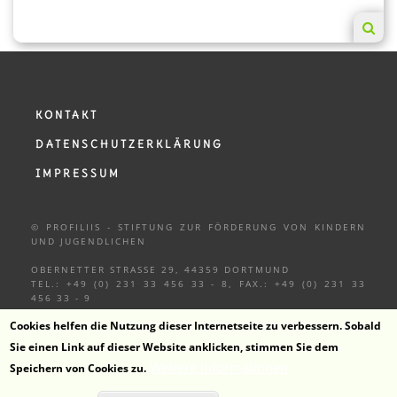
KONTAKT
DATENSCHUTZERKLÄRUNG
IMPRESSUM
© PROFILIIS - STIFTUNG ZUR FÖRDERUNG VON KINDERN
UND
JUGENDLICHEN
OBERNETTER STRASSE 29, 44359 DORTMUND
TEL.: +49 (0) 231 33 456 33 - 8, FAX.: +49 (0) 231 33
456 33 - 9
Cookies helfen die Nutzung dieser Internetseite zu verbessern. Sobald
Sie einen Link auf dieser Website anklicken, stimmen Sie dem
Weitere Informationen
Speichern von Cookies zu.
ZUM KANAL