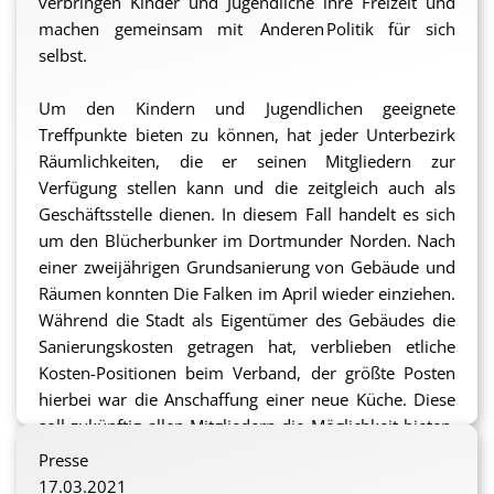
verbringen Kinder und Jugendliche ihre Freizeit und
machen gemeinsam mit A
nderen
Politik für sich
selbst.
Um den Kindern und Jugendlichen geeignete
Treffpunkte bieten zu können, hat jeder Unterbezirk
Räumlichkeiten, die er seinen Mitgliedern zur
Verfügung stellen
kann und die zeitgleich auch als
Geschäftsstelle dienen
. In diesem Fall handelt es sich
um den Blücherbunker im Dortmunder Norden. Nach
einer zweijährigen Grundsanierung
von Gebäude und
Räume
n
konnten Die Falken im April wieder einziehen
.
Während
die Stadt als Eigentümer des Gebäudes
die
Sanierungskosten getragen
hat,
ver
blieb
en etliche
Kosten-Positionen
beim
Verband
, der
größte Posten
hierbei
war
die Anschaffung
einer neue Küche.
Diese
soll zukünftig
allen Mitgliedern die Möglichkeit
bieten
,
sich zu treffen, auszutauschen und gemeinsam zu
Presse
kochen.
17.03.2021