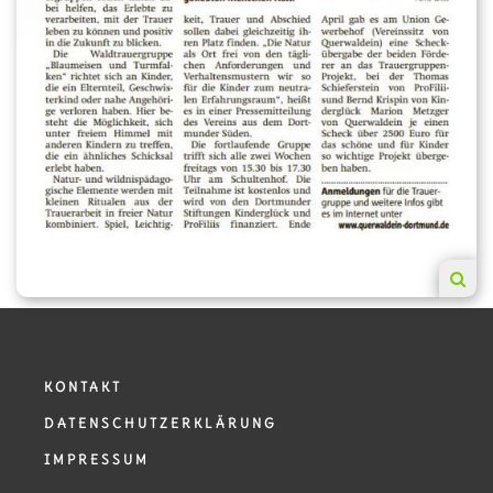
der Gruppe sehr schätzen, und die Kinder sehr gerne
an dieser Gruppe teilnehmen.
Finanziert wird das Projekt durch Spenden und seit
August 2021 zu gleichen Teilen von der Stiftung
Kinderglück und der ProFiliis-Stiftung. Im Schuljahr
2021/2022 waren insgesamt 20 Termine geplant, von
denen 2 Termine noch nach den Sommerferien
nachgeholt werden.
KONTAKT
DATENSCHUTZERKLÄRUNG
IMPRESSUM