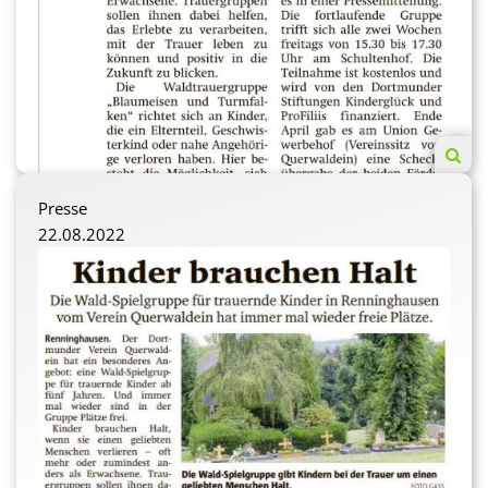
Unterstützung. Unterschiedliche
Ausdrucksmöglichkeiten für die Trauer und das Erinnern
werden den Kindern durch Spiele, das Gestalten mit
Naturmaterialien und in Gruppengesprächen gegeben.
Die Natur, als Ort frei von den alltäglichen
Anforderungen und Verhaltensmustern wird so für die
Kinder zum neutralen Erfahrungsraum."
Presse
Es werden nicht nur freie Spieleinheiten,
22.08.2022
naturerlebnispädagogisch angeleitete Aktivitäten und
kleine Rituale durchgeführt, sondern auch Redeanlässe
geschaffen, die den Trauerprozess unterstützen sollen.
Schmerz und Trauer sowie Lachen und Spaß beim
Spielen stellen hier kein Tabu dar.
Die Eltern der Kinder sind auf verschieden Wegen auf
dieses Projekt aufmerksam geworden, und die
Teilnahme ist kostenlos. Die Erfahrung der letzten zwei
Jahre zeigt, dass die Eltern das kontinuierliche Angebot