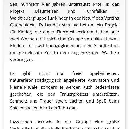
Unterstützung durch ProFiliis gibt es
hier
.
Seit nunmehr vier Jahren unterstützt ProFiliis das
Projekt „Blaumeisen und Turmfalken –
sh
Waldtrauergruppe für Kinder in der Natur“ des Vereins
Querwaldein. Es handelt sich hierbei um ein Projekt
für Kinder, die einen Elternteil verloren haben. Alle
zwei Wochen trifft sich eine Gruppe von aktuell zwölf
Kindern mit zwei Pädagoginnen auf dem Schultenhof,
um gemeinsam Zeit in dem angrenzenden Wald zu
verbringen.
Es gibt nicht nur freie Spieleinheiten,
naturerlebnispädagogisch angeleitete Aktivitäten und
kleine Rituale, sondern es werden auch Redeanlässe
geschaffen, die den Trauerprozess unterstützen.
Schmerz und Trauer sowie Lachen und Spaß beim
Spielen stellen hier kein Tabu dar.
Inzwischen herrscht in der Gruppe eine große
Vertrautheit, weil sich die Kinder zum Teil schon einige