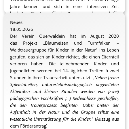
Jahre kennen und sich in einer intensiven Zeit
begleiten. Nicht nur für die Kinder, sondern auch für
ihre Familien ist die Waldtrauergruppe eine große
Neues
Unterstützung im Trauerprozess.
18.05.2026
Der Verein Querwaldein hat im August 2020
Die ProFiliis-Stiftung hat auch für den Zeitraum des
das
Projekt „Blaumeisen und Turmfalken –
Schuljahres 2025/26 finanzielle Unterstützung
Waldtrauergruppe für Kinder in der Natur“
ins Leben
zugesagt und stellt Querwaldein mit 2.500,- Euro die
gerufen, das sich an Kinder richtet, die einen Elternteil
benötigten Mittel für ein Halbjahr zur Verfügung.
verloren haben.
Die teilnehmenden Kinder und
Jugendlichen werden bei 14-täglichen Treffen à zwei
Mehr Informationen zum Projekt und zur Förderung
Stunden in ihrer Trauerarbeit unterstützt. „
Neben freien
durch ProFiliis in den letzten Jahren findest du
hier
.
Spieleinheiten, naturerlebnispädagogisch angeleiteten
Aktivitäten und kleinen Ritualen werden von [zwei]
sh
pädagogischen Fachkräften […] Redeanlässe geschaffen,
die den Trauerprozess begleiten. Dabei bieten der
Aufenthalt in der Natur und die Gruppe selbst eine
wesentliche Unterstützung für die Kinder."
(Auszug aus
dem Förderantrag)