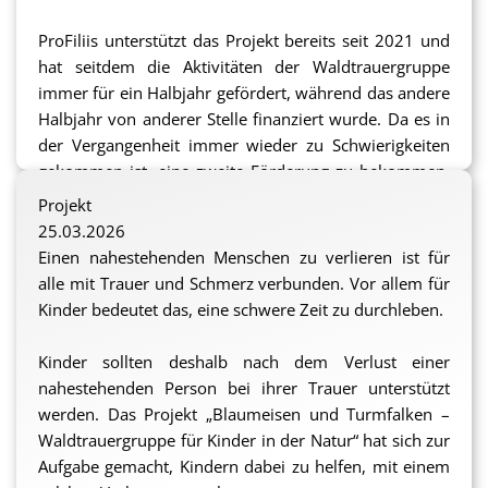
ProFiliis unterstützt das Projekt bereits seit 2021 und
hat seitdem die Aktivitäten der Waldtrauergruppe
immer für ein Halbjahr gefördert, während das andere
Halbjahr von anderer Stelle finanziert wurde. Da es in
der Vergangenheit immer wieder zu Schwierigkeiten
gekommen ist, eine zweite Förderung zu bekommen,
hat sich Querwaldein in diesem Jahr entschieden, bei
Projekt
ProFiliis die Mittelübernahme für ein gesamtes
25.03.2026
Projektjahr zu beantragen.
Einen nahestehenden Menschen zu verlieren ist für
alle mit Trauer und Schmerz verbunden. Vor allem für
Das ProFiliis-Team freut sich, diesem Antrag
Kinder bedeutet das, eine schwere Zeit zu durchleben.
entsprechen und für den Zeitraum von August 2026
bis Juli 2027 5.000,- Euro bereitstellen zu können.
Kinder sollten deshalb nach dem Verlust einer
nahestehenden Person bei ihrer Trauer unterstützt
Aktuell nehmen zehn Kinder und Jugendliche an der
werden. Das Projekt „Blaumeisen und Turmfalken –
Waldtrauergruppe teil, es können aber noch
Waldtrauergruppe für Kinder in der Natur“ hat sich zur
Teilnehmende aufgenommen werden.
Aufgabe gemacht, Kindern dabei zu helfen, mit einem