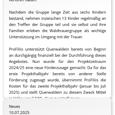
sf
Nachdem die Gruppe lange Zeit aus sechs Kindern
bestand, nehmen inzwischen 13 Kinder regelmäßig an
den Treffen der Gruppe teil und sie selbst und ihre
Familien erleben die Waldtrauergruppe als wichtige
Unterstützung im Umgang mit der Trauer.
ProFiliis unterstützt Querwaldein bereits von Beginn
an durchgängig finanziell bei der Durchführung dieses
Angebotes. Nun wurde für den Projektzeitraum
2024/25 eine neue Förderzusage gemacht:
Da für das
erste Projekthalbjahr bereits von anderer Stelle
Förderung zugesagt wurde, übernimmt ProFiliis die
Kosten für das zweite Projekthalbjahr (Januar bis Juli
2025) und stellt Querwaldein zu diesem Zweck Mittel
in Höhe von 2.500,- Euro zur Verfügung.
Neues
Nähere Informationen zum Projekt und der
10.07.2025