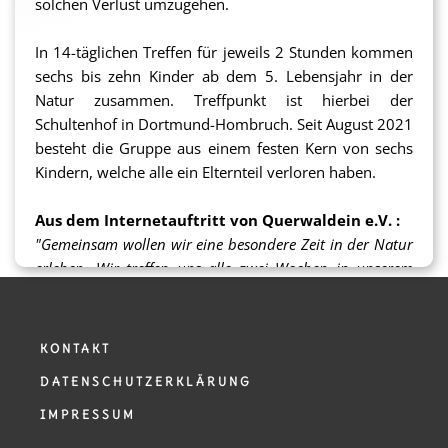
solchen Verlust umzugehen.
Nähere Informationen zum Projekt und der
Unterstützung durch ProFiliis gibt es
hier
.
In 14-täglichen Treffen für jeweils 2 Stunden kommen
sechs bis zehn Kinder ab dem 5. Lebensjahr in der
sh
Natur zusamme
n. Treffpunkt ist hierbei der
Schultenhof in Dortmund-Hombruch. Seit August 2021
besteht die Gruppe aus einem festen Kern von sechs
Kindern, welche alle ein Elternteil verloren haben.
Aus dem Internetauftritt von Querwaldein e.V. :
"Gemeinsam wollen wir eine besondere Zeit in der Natur
erleben. Wir treffen uns alle zwei Wochen in unserem
Garten am Schultenhof. Dort können wir zusammen am
Feuer sitzen, schnitzen und singen oder wir ziehen in
den Wald, wo wir spielen und toben, Ruhe erfahren oder
KONTAKT
unsere Geschichten miteinander teilen. Alle Kinder die
DATENSCHUTZERKLÄRUNG
hier in der Gruppe sind, haben erfahren, wie es ist einen
geliebten Menschen zu verlieren. In Gemeinschaft mit
IMPRESSUM
Gleichgesinnten haben wir die Möglichkeit uns selbst mit