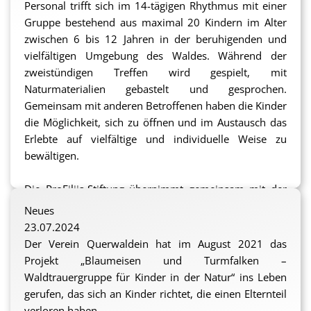
Personal trifft sich im 14-tägigen Rhythmus mit einer
Gruppe bestehend aus maximal 20 Kindern im Alter
zwischen 6 bis 12 Jahren in der beruhigenden und
vielfältigen Umgebung des Waldes. Während der
zweistündigen Treffen wird gespielt, mit
Naturmaterialien gebastelt und gesprochen.
Gemeinsam mit anderen Betroffenen haben die Kinder
die Möglichkeit, sich zu öffnen und im Austausch das
Erlebte auf vielfältige und individuelle Weise zu
bewältigen.
Die ProFiliis-Stiftung übernimmt gemeinsam mit der
Stiftung Kinderglück zu je gleichen Teilen die
Neues
Gesamtkosten der Waldtrauergruppe für zunächst ein
23.07.2024
Jahr.
Der Verein Querwaldein hat im August 2021 das
Projekt „Blaumeisen und Turmfalken –
*
https://www.diakonie.de/broschueren/wie-kinder-
Waldtrauergruppe für Kinder in der Natur“
ins Leben
trauern
gerufen, das sich an Kinder richtet, die einen Elternteil
verloren haben.