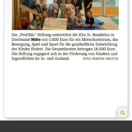
„Bewegungs-Stationen“ fest zu installieren. Stattdessen
hat man sich für eine flexible und vielseitig einsetzbare
Variante entschieden, bei der über ein Schienensystem
ein Motorikzentrum entsteht, das sich an die
Gegebenheiten und Bedarfe flexibel anpassen lässt: An
Decke und Wänden werden an ausgewählten Stellen
Schienen sowie entsprechende Holzvorrichtungen
montiert, in die unterschiedliches Zubehör eingehängt
werden kann. So entstehen – je nach Bedarf –
verschiedene Bewegungsangebote. Es ist eine immer
neue und stets abwechslungsreiche Gestaltung des
Raumes möglich, wodurch die Begeisterung der Kinder
besonders lange erhalten bleiben kann. Da in der
Kindertagesstätte eine Motopädin
(„Bewegungspädagogin“) tätig ist, ist sichergestellt,
dass fachgerechte und individuell geeignete Angebote
und Förderungen stattfinden.
Der Förderverein machte sich auf die Suche nach