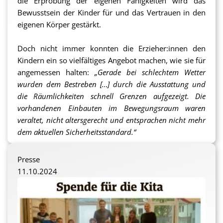
die Erprobung der eigenen Fähigkeiten wird das
Bewusstsein der Kinder für und das Vertrauen in den
eigenen Körper gestärkt.
Doch nicht immer konnten die Erzieher:innen den
Kindern ein so vielfältiges Angebot machen, wie sie für
angemessen halten:
„
Gerade bei schlechtem Wetter
wurden dem Bestreben […] durch die Ausstattung und
die Räumlichkeiten schnell Grenzen aufgezeigt. Die
vorhandenen Einbauten im Bewegungsraum waren
veraltet, nicht altersgerecht und entsprachen nicht mehr
dem aktuellen Sicherheitsstandard.“
Im Austausch zwischen Kita und Förderverein formte
Presse
sich der Wunsch nach einem Motorikzentrum, in dem
11.10.2024
– unabhängig vom Wetter – tolle und
abwechslungsreiche Bewegungsanreize gegeben sein
sollten. Ein Problem hierbei: Die baulichen
Gegebenheiten erlaubten es nicht, verschiedene