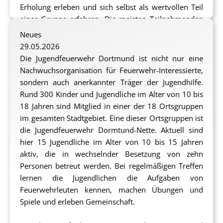
Erholung erleben und sich selbst als wertvollen Teil
einer Gruppe erfahren. Die meisten Teilnehmenden
waren noch nie am Meer oder haben überhaupt
Neues
schon einmal eine derartige Reise unternommen. Sie
29.05.2026
werden ganz neue Erfahrungen machen, die im
Die Jugendfeuerwehr Dortmund ist nicht nur eine
Idealfall nachhaltig zu ihrer Entwicklung beitragen
Nachwuchsorganisation für Feuerwehr-Interessierte,
können.
sondern auch anerkannter Träger der Jugendhilfe.
Rund 300 Kinder und Jugendliche im Alter von 10 bis
Zentrales Element des Projekts ist die aktive
18 Jahren sind Mitglied in einer der 18 Ortsgruppen
Beteiligung der Jugendlichen. Sie werden in die
im gesamten Stadtgebiet. Eine dieser Ortsgruppen ist
Planung und Gestaltung der Freizeit einbezogen,
die Jugendfeuerwehr Dormtund-Nette. Aktuell sind
entscheiden gemeinsam über Programmpunkte und
hier 15 Jugendliche im Alter von 10 bis 15 Jahren
übernehmen Verantwortung für das Miteinander in
aktiv, die in wechselnder Besetzung von zehn
der Gruppe. Dadurch erleben sie Selbstwirksamkeit
Personen betreut werden. Bei regelmäßigen Treffen
und erfahren, dass ihre Ideen und Meinungen von
lernen die Jugendlichen die Aufgaben von
ihren Mitmenschen angehört und wertgeschätzt
Feuerwehrleuten kennen, machen Übungen und
werden. Auf diese Weise erleben die Jugendlichen
Spiele und erleben Gemeinschaft.
eine Stärkung ihrer sozialen Kompetenzen, sie lernen
Konflikte konstruktiv zu lösen und erleben