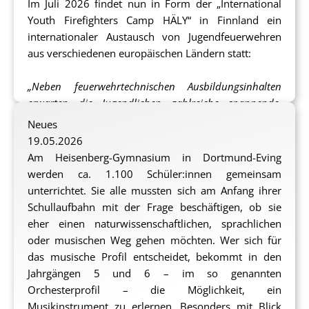
Im Juli 2026 findet nun in Form der „International
Gemeinschaft, gegenseitige Unterstützung und
Youth Firefighters Camp HÄLY“ in Finnland ein
Verlässlichkeit.
internationaler Austausch von Jugendfeuerwehren
aus verschiedenen europäischen Ländern statt:
Neben den Gruppenerfahrungen stehen Bewegung,
Naturerlebnisse und Zeit zur Erholung im
„Neben feuerwehrtechnischen Ausbildungsinhalten
Mittelpunkt. Gleichzeitig ermöglicht der Aufenthalt in
erwarten die Jugendlichen zahlreiche spannende,
einem anderen Land neue kulturelle Eindrücke und
sportliche und auch gemeinschaftliche Aktivitäten.
Neues
erweitert den Blick über das eigene Lebensumfeld
Außerdem erhalten die Jugendlichen die Möglichkeit,
19.05.2026
hinaus. Pädagogisch begleitete Reflexionsphasen
Finnland und seine Kultur kennenzulernen.“
(Auszug
Am Heisenberg-Gymnasium in Dortmund-Eving
unterstützen die Jugendlichen dabei, die Erlebnisse
aus dem Förderantrag)
werden ca. 1.100 Schüler:innen gemeinsam
und Erkenntnisse einzuordnen, ihre eigenen Stärken
unterrichtet. Sie alle mussten sich am Anfang ihrer
zu erkennen, Selbstvertrauen aufzubauen und neue
Auch elf Jugendliche aus Nette im Alter von 12 bis 15
Schullaufbahn mit der Frage beschäftigen, ob sie
Perspektiven für ihren weiteren Lebensweg zu
Jahren werden – gemeinsam mit weiteren jungen
eher einen naturwissenschaftlichen, sprachlichen
entwickeln.
Feuerwehrleuten aus Dortmund von anderen
oder musischen Weg gehen möchten. Wer sich für
Standorten – nach Finnland zu dieser spannenden
das musische Profil entscheidet, bekommt in den
Die Erfahrungen aus den vergangenen Projektjahren
Veranstaltung aufbrechen.
Jahrgängen 5 und 6 – im so genannten
zeigen, dass die Teilnehmenden gestärkt,
Orchesterprofil – die Möglichkeit, ein
selbstbewusster und motivierter in ihren Alltag
Jede Jugendfeuerwehr bekommt eine
Musikinstrument zu erlernen. Besonders mit Blick