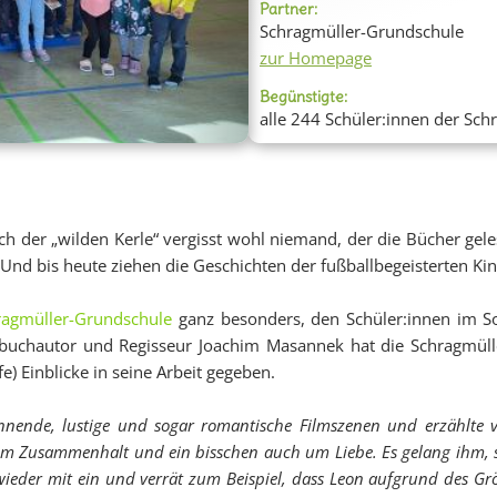
Partner:
Schragmüller-Grundschule
zur Homepage
Begünstigte:
alle 244 Schüler:innen der Sc
ch der „wilden Kerle“ vergisst wohl niemand, der die Bücher gel
Und bis heute ziehen die Geschichten der fußballbegeisterten K
ragmüller-Grundschule
ganz besonders, den Schüler:innen im So
hbuchautor und Regisseur Joachim Masannek hat die Schragmüll
) Einblicke in seine Arbeit gegeben.
annende, lustige und sogar romantische Filmszenen und erzählte v
m Zusammenhalt und ein bisschen auch um Liebe. Es gelang ihm, 
 wieder mit ein und verrät zum Beispiel, dass Leon aufgrund des G