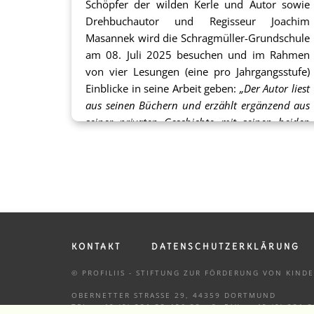
Schöpfer der wilden Kerle und Autor sowie
Drehbuchautor und Regisseur Joachim
Masannek wird die Schragmüller-Grundschule
am 08. Juli 2025 besuchen und im Rahmen
von vier Lesungen (eine pro Jahrgangsstufe)
Einblicke in seine Arbeit geben:
„Der Autor liest
aus seinen Büchern und erzählt ergänzend aus
seiner privaten Geschichte mit seinen beiden
ältesten Söhnen, die die Grundlage für die
Abenteuer in den Büchern war – dazu zeigt er
teilweise privates Fotomaterial. Joachim
Masannek erklärt, wie die Kapitel in den
Büchern entstehen und wie letztlich aus den
Büchern die erfolgreichen Kinofilme entstanden
sind.“
(Auszug aus dem Förderantrag)
KONTAKT
DATENSCHUTZERKLÄRUNG
Ein Schwerpunkt der Arbeit an der
© PROFILIIS - STIFTUNG ZUR FÖRDERUNG VON KIN
Schragmüller-Grundschule ist die
OBERNETTER STRASSE 29, 44359 DORTMUND
Leseförderung. Mit diesem tollen Projekt
TEL.: +49 (0) 231 33 456 33 - 8, FAX.: +49 (0) 231 