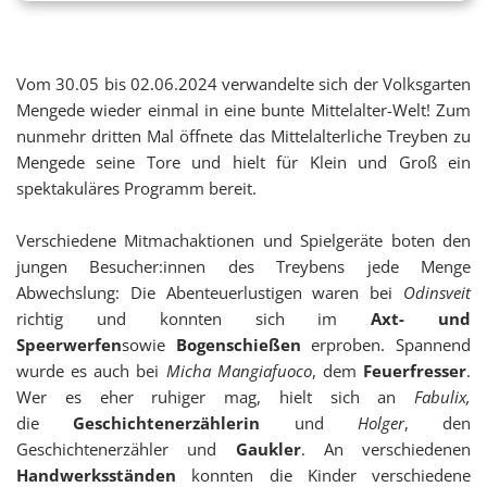
Vom 30.05 bis 02.06.2024 verwandelte sich der Volksgarten
Mengede wieder einmal in eine bunte Mittelalter-Welt! Zum
nunmehr dritten Mal öffnete das Mittelalterliche Treyben zu
Mengede seine Tore und hielt für Klein und Groß ein
spektakuläres Programm bereit.
Verschiedene Mitmachaktionen und Spielgeräte boten den
jungen Besucher:innen des Treybens jede Menge
Abwechslung: Die Abenteuerlustigen waren bei
Odinsveit
richtig und konnten sich im
Axt- und
Speerwerfen
sowie
Bogenschießen
erproben. Spannend
wurde es auch bei
Micha Mangiafuoco
, dem
Feuerfresser
.
Wer es eher ruhiger mag, hielt sich an
Fabulix,
die
Geschichtenerzählerin
und
Holger
, den
Geschichtenerzähler und
Gaukler
. An verschiedenen
Handwerksständen
konnten die Kinder verschiedene