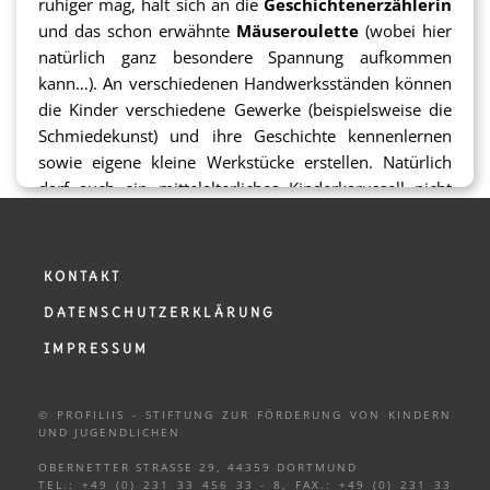
ruhiger mag, hält sich an die
Geschichtenerzählerin
und das schon erwähnte
Mäuseroulette
(wobei hier
natürlich ganz besondere Spannung aufkommen
kann…). An verschiedenen Handwerksständen können
die Kinder verschiedene Gewerke (beispielsweise die
Schmiedekunst) und ihre Geschichte kennenlernen
sowie eigene kleine Werkstücke erstellen. Natürlich
darf auch ein mittelalterliches Kinderkarussell nicht
fehlen!
Der Eintritt zum Treyben ist frei und auch die Angebote
KONTAKT
für Kinder sind zum großen Teil kostenlos oder gegen
DATENSCHUTZERKLÄRUNG
eine geringe Gebühr wahrnehmbar. Um dies zu
ermöglichen, übernimmt ProFiliis fast 60 % der
IMPRESSUM
Gesamtkosten der Kinderattraktionen und stellt
1.500,- Euro zur Verfügung.
© PROFILIIS - STIFTUNG ZUR FÖRDERUNG VON KINDERN
UND
JUGENDLICHEN
Veranstaltet wird das Mittelalterliche Treyben im
OBERNETTER STRASSE 29, 44359 DORTMUND
Auftrag des Stadtbezirksmarketings Mengede.
TEL.: +49 (0) 231 33 456 33 - 8, FAX.: +49 (0) 231 33