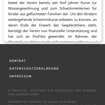
bietet der Verein bereits seit fünf Jahren Kurse zur
Wassergewöhnung und zum Schwimmenlernen für
Kinder aus geflüchteten Familien dar. Um den Kindern
weitergehende Schwimmkurse anbieten zu können, an
deren Ende der Erwerb des Seepferdchens steht,
benötigt der Verein nun finanzielle Unterstützung und
hat sich an ProFiliis gewendet. Im Rahmen der
CharitySwim-Aktion (mehr Informationen gibt es
hier
)
hat die Stiftung dem Projekt Ankommen Fördermittel
in Höhe von bis zu 1.000,- Euro für Schwimmkurse zur
Verfügung gestellt. Bei Bedarf kann von diesem Betrag
KONTAKT
zusätzlich auch Badebekleidung für die
DATENSCHUTZERKLÄRUNG
Kursteilnehmer:innen angeschafft werden.
IMPRESSUM
Zum Hintergrund:
Projekt Ankommen e. V. setzt sich im gesamten
© PROFILIIS - STIFTUNG ZUR FÖRDERUNG VON KINDERN
Stadtgebiet von Dortmund für die Belange von
UND
JUGENDLICHEN
Geflüchteten ein und unterstützt sie bei der
OBERNETTER STRASSE 29, 44359 DORTMUND
Integration. So bestehen beispielsweise Angebote zu