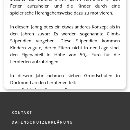
Ferien aufzuholen und die Kinder durch eine
spielerische Herangehensweise dazu zu motivieren.
In diesem Jahr gibt es ein etwas anderes Konzept als in
den Jahren zuvor: Es werden sogenannte Climb-
Stipendien vergeben. Diese Stipendien kommen
Kindern zugute, deren Eltern nicht in der Lage sind,
den Eigenanteil in Höhe von 50,- Euro für die
Lernferien aufzubringen.
In diesem Jahr nehmen sieben Grundschulen in
Dortmund an den Lernferien teil:
Petrischule (Innenstadt)
Fine-Frau-Grundschule (Dortmund Dorstfeld)
Steinhammer-Grundschule (Dortmund Marten)
Elisabeth-Grundschule (Dortmund Eving)
KONTAKT
Herderschule (Dortmund Eving)
DATENSCHUTZERKLÄRUNG
Weingartenschule am See (Dortmund Hörde)