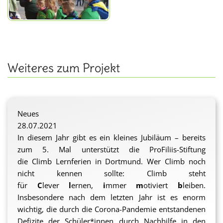
Weiteres zum Projekt
Neues
28.07.2021
In diesem Jahr gibt es ein kleines Jubiläum – bereits
zum 5. Mal unterstützt die ProFiliis-Stiftung
die Climb Lernferien in Dortmund. Wer Climb noch
nicht kennen sollte: Climb steht
für
C
lever
l
ernen,
i
mmer
m
otiviert
b
leiben.
Insbesondere nach dem letzten Jahr ist es enorm
wichtig, die durch die Corona-Pandemie entstandenen
Defizite der Schüler*innen durch Nachhilfe in den