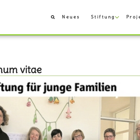
Neues
Stiftung
Proj
num vitae