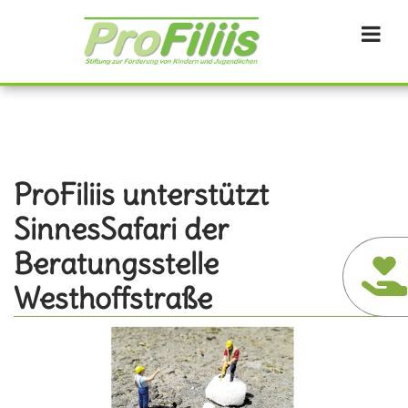
Direkt
zum
Inhalt
ProFiliis unterstützt
SinnesSafari der
Beratungsstelle
Westhoffstraße