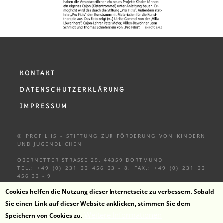
KONTAKT
DATENSCHUTZERKLÄRUNG
IMPRESSUM
© PROFILIIS - STIFTUNG ZUR FÖRDERUNG VON KINDERN
UND
JUGENDLICHEN
OBERNETTER STRASSE 29, 44359 DORTMUND
TEL.: +49 (0) 231 33 456 33 - 8, FAX.: +49 (0) 231 33
456 33 - 9
Cookies helfen die Nutzung dieser Internetseite zu verbessern. Sobald
Sie einen Link auf dieser Website anklicken, stimmen Sie dem
Weitere Informationen
Speichern von Cookies zu.