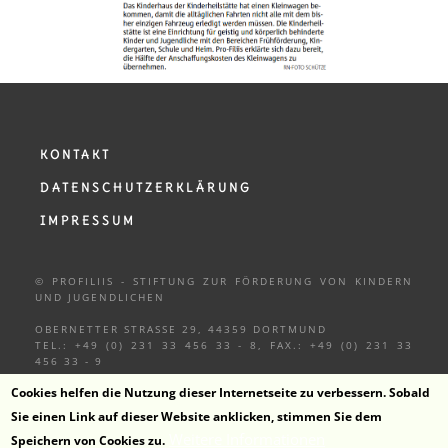
KONTAKT
DATENSCHUTZERKLÄRUNG
IMPRESSUM
© PROFILIIS - STIFTUNG ZUR FÖRDERUNG VON KINDERN
UND
JUGENDLICHEN
OBERNETTER STRASSE 29, 44359 DORTMUND
TEL.: +49 (0) 231 33 456 33 - 8, FAX.: +49 (0) 231 33
456 33 - 9
Cookies helfen die Nutzung dieser Internetseite zu verbessern. Sobald
Sie einen Link auf dieser Website anklicken, stimmen Sie dem
Weitere Informationen
Speichern von Cookies zu.