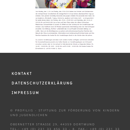
KONTAKT
DATENSCHUTZERKLÄRUNG
IMPRESSUM
© PROFILIIS - STIFTUNG ZUR FÖRDERUNG VON KINDERN
UND
JUGENDLICHEN
OBERNETTER STRASSE 29, 44359 DORTMUND
TEL.: +49 (0) 231 33 456 33 - 8, FAX.: +49 (0) 231 33