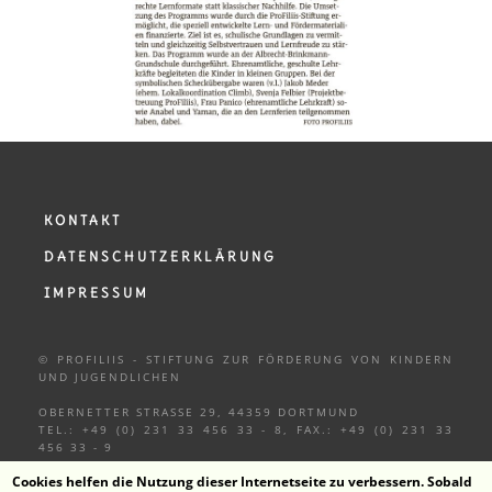
KONTAKT
DATENSCHUTZERKLÄRUNG
IMPRESSUM
© PROFILIIS - STIFTUNG ZUR FÖRDERUNG VON KINDERN
UND
JUGENDLICHEN
OBERNETTER STRASSE 29, 44359 DORTMUND
TEL.: +49 (0) 231 33 456 33 - 8, FAX.: +49 (0) 231 33
456 33 - 9
Cookies helfen die Nutzung dieser Internetseite zu verbessern. Sobald