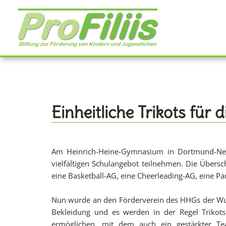
Direkt
zum
Inhalt
Einheitliche Trikots fü
Am Heinrich-Heine-Gymnasium in Dortmund-Ne
vielfältigen Schulangebot teilnehmen. Die Übers
eine Basketball-AG, eine Cheerleading-AG, eine P
Nun wurde an den Förderverein des HHGs der Wunsc
Bekleidung und es werden in der Regel Trikotsä
ermöglichen, mit dem auch ein gestärkter Tea