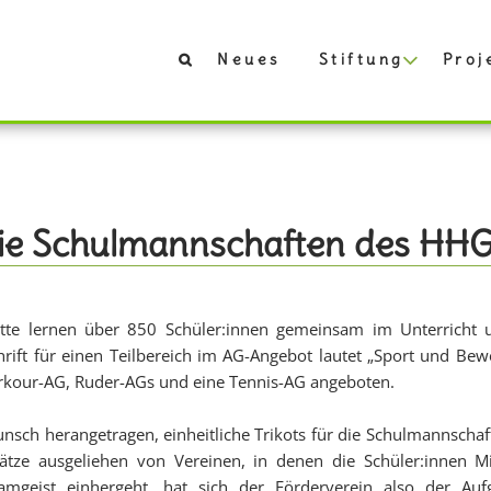
Neues
Stiftung
Proj
r die Schulmannschaften des HH
tte lernen über 850 Schüler:innen gemeinsam im Unterric
chrift für einen Teilbereich im AG-Angebot lautet „Sport und B
arkour-AG, Ruder-AGs und eine Tennis-AG angeboten.
h herangetragen, einheitliche Trikots für die Schulmannschaften
tze ausgeliehen von Vereinen, in denen die Schüler:innen Mit
mgeist einhergeht, hat sich der Förderverein also der Auf