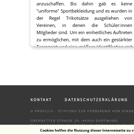
anzuschaffen. Bis dahin gab es keine
"uniforme" Sportbekleidung und es wurden in
der Regel Trikotsätze ausgeliehen von
Vereinen, in denen die Schüler:innen
Mitglieder sind. Um ein einheitliches Auftreten
zu ermöglichen, mit dem auch ein gestärkter
Teamgeist und eine größere Identifikation mit
der Schulgemeinschaft einhergeht, hat sich
der Förderverein also der Aufgabe
angenommen, einheitliche Trikots für die
Schulmannschaften bereitzustellen und ging
gleich in die Planung: Es wurden insgesamt
116 Trikots (je nach Sportart unterschiedlich
umfangreich) benötigt, die angeschafft und
KONTAKT
DATENSCHUTZERKLÄRUNG
beflockt werden sollten, damit die Jungen und
Mädchen als Schüler:innen des HHGs
© PROFILIIS - STIFTUNG ZUR FÖRDERUNG VON KIN
erkennbar sind. Lediglich die Trikots der
OBERNETTER STRASSE 29, 44359 DORTMUND
Ruder-AG gehen – gegen einen Eigenteil – in
TEL.: +49 (0) 231 33 456 33 - 8, FAX.: +49 (0) 231 
Cookies helfen die Nutzung dieser Internetseite zu v
den Besitz der Schüler:innen über. Die übrigen