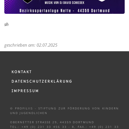
sh
geschrieben am: 02.07.2025
KONTAKT
DATENSCHUTZERKLÄRUNG
IMPRESSUM
© PROFILIIS - STIFTUNG ZUR FÖRDERUNG VON KINDERN
UND
JUGENDLICHEN
OBERNETTER STRASSE 29, 44359 DORTMUND
TEL.: +49 (0) 231 33 456 33 - 8, FAX.: +49 (0) 231 33