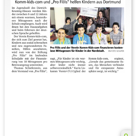
eines Jahres (Schuljahr 2015/16) die Kosten für jeweils
zehn Mittagessen pro Termin zu übernehmen. Für das
laufenden Schuljahr sind 108 Termine geplant.
Update 12/2016:
ProFiliis hat auch für das Schuljahr 2016/17 zugesagt,
komm-kids-com zu untersützen und pro Termin 10
Mittagessen zu finanzieren.
Update 04/2017:
Auch für das Schuljahr 2017/18 hat ProFiliis dem
Verein komm-kids-com Unterstützung zugesagt und
wird weiterhin Mittel für 10 Mittagessen pro
Öffnungstag bereitstellen.
Update 08/2018:
Da die Initiative komm-kids-com in den vergangenen
Monaten viele private Spenden erhalten hat, wurde für
das Schuljahr 2018/19 kein Förderantrag bei ProFiliis