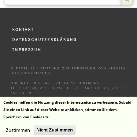
gestellt. ProFillis bedankt sich für die angenehme
Zusammenarbeit und wünscht den Kindern weiterhin
einen "Guten Appetit".
KONTAKT
sh
DATENSCHUTZERKLÄRUNG
IMPRESSUM
© PROFILIIS - STIFTUNG ZUR FÖRDERUNG VON KINDERN
UND
JUGENDLICHEN
OBERNETTER STRASSE 29, 44359 DORTMUND
TEL.: +49 (0) 231 33 456 33 - 8, FAX.: +49 (0) 231 33
456 33 - 9
Cookies helfen die Nutzung dieser Internetseite zu verbessern. Sobald
Sie einen Link auf dieser Website anklicken, stimmen Sie dem
Weitere Informationen
Speichern von Cookies zu.
ZUM KANAL
Zustimmen
Nicht Zustimmen