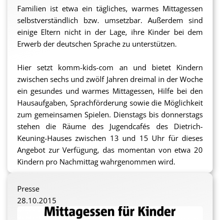
Familien ist etwa ein tägliches, warmes Mittagessen
selbstverständlich bzw. umsetzbar. Außerdem sind
einige Eltern nicht in der Lage, ihre Kinder bei dem
Erwerb der deutschen Sprache zu unterstützen.
Hier setzt komm-kids-com an und bietet Kindern
zwischen sechs und zwölf Jahren dreimal in der Woche
ein gesundes und warmes Mittagessen, Hilfe bei den
Hausaufgaben, Sprachförderung sowie die Möglichkeit
zum gemeinsamen Spielen. Dienstags bis donnerstags
stehen die Räume des Jugendcafés des Dietrich-
Keuning-Hauses zwischen 13 und 15 Uhr für dieses
Angebot zur Verfügung, das momentan von etwa 20
Kindern pro Nachmittag wahrgenommen wird.
Da sich das Angebot allein durch Spendengelder trägt,
Presse
kamen die Verantwortlichen des Vereins auf ProFiliis
28.10.2015
zu. Die Stiftung hat sich bereit erklärt, für die Dauer