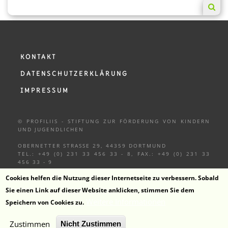
KONTAKT
DATENSCHUTZERKLÄRUNG
IMPRESSUM
© PROFILIIS - STIFTUNG ZUR FÖRDERUNG VON KINDERN
UND
JUGENDLICHEN
OBERNETTER STRASSE 29, 44359 DORTMUND
TEL.: +49 (0) 231 33 456 33 - 8, FAX.: +49 (0) 231 33
456 33 - 9
Cookies helfen die Nutzung dieser Internetseite zu verbessern. Sobald
Sie einen Link auf dieser Website anklicken, stimmen Sie dem
Weitere Informationen
Speichern von Cookies zu.
ZUM KANAL
Zustimmen
Nicht Zustimmen