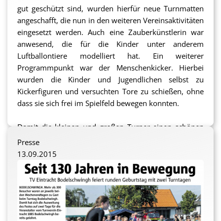
gut geschützt sind, wurden hierfür neue Turnmatten
angeschafft, die nun in den weiteren Vereinsaktivitäten
eingesetzt werden. Auch eine Zauberkünstlerin war
anwesend, die für die Kinder unter anderem
Luftballontiere modelliert hat. Ein weiterer
Programmpunkt war der Menschenkicker. Hierbei
wurden die Kinder und Jugendlichen selbst zu
Kickerfiguren und versuchten Tore zu schießen, ohne
dass sie sich frei im Spielfeld bewegen konnten.
Damit die kleinen und großen Turner einen schönen
Tag und ein ereignisreiches Turnfest haben werden,
Presse
hat sich ProFiliis im Rahmen der Sonderförderaktion
13.09.2015
2015 bereit erklärt, die oben genannten
Kostenpositionen zu übernehmen.
sh