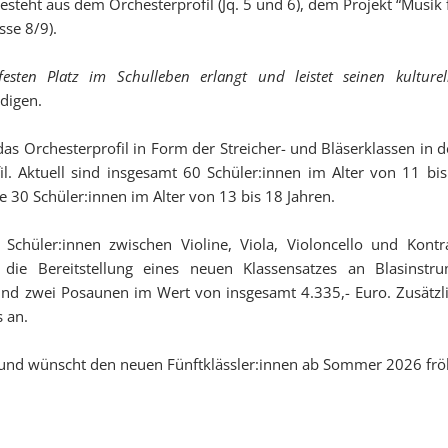
eht aus dem Orchesterprofil (Jq. 5 und 6), dem Projekt “Musik fü
sse 8/9).
festen Platz im Schulleben erlangt und leistet seinen kultur
digen.
 das Orchesterprofil in Form der Streicher- und Bläserklassen in 
il. Aktuell sind insgesamt 60 Schüler:innen im Alter von 11 bi
 30 Schüler:innen im Alter von 13 bis 18 Jahren.
 Schüler:innen zwischen Violine, Viola, Violoncello und Kon
t die Bereitstellung eines neuen Klassensatzes an Blasinstr
 und zwei Posaunen im Wert von insgesamt 4.335,- Euro. Zusätzli
 an.
gung und wünscht den neuen Fünftklässler:innen ab Sommer 2026 f