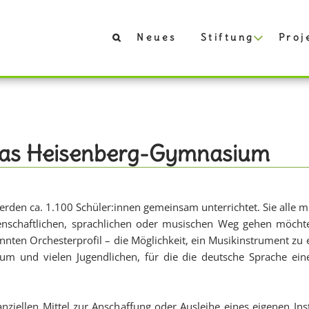
Neues
Stiftung
Proj
das Heisenberg-Gymnasium
n ca. 1.100 Schüler:innen gemeinsam unterrichtet. Sie alle mu
enschaftlichen, sprachlichen oder musischen Weg gehen möchte
en Orchesterprofil – die Möglichkeit, ein Musikinstrument zu er
m und vielen Jugendlichen, für die die deutsche Sprache eine 
inanziellen Mittel zur Anschaffung oder Ausleihe eines eigenen 