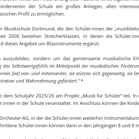
rverein der Schule ein großes Anliegen, allen interessier
sischen Profil zu ermöglichen.
der Musikschule Dortmund, die den Schüler:innen der „musikbeto
eit 2006 bestehen Streicherklassen, in denen die Schüler:in
d dieses Angebot um Blasinstrumente ergänzt.
en auszubilden, sondern um das gemeinsame musikalische Er
 des Selbstwertgefühls im Mittelpunkt der musikalischen Förderu
en [sie] von- und miteinander, sie stützen sich gegenseitig, sie l
ntration und Wahrnehmung gefördert.“
*
em Schuljahr 2025/26 am Projekt „Musik für Schüler“ teil. In 
r:innen in der Schule veranstaltet. Im Anschluss können die Kin
Orchester-AG, in der die Schüler:innen weiterhin Instrumentalunt
rittene Schüler:innen können dann in den Jahrgängen 8 und 9 im