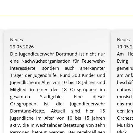
Neues
Neues
29.05.2026
19.05.
Die Jugendfeuerwehr Dortmund ist nicht nur
Am Hei
eine Nachwuchsorganisation für Feuerwehr-
Eving 
Interessierte, sondern auch anerkannter
gemeins
Träger der Jugendhilfe. Rund 300 Kinder und
am Anfa
Jugendliche im Alter von 10 bis 18 Jahren sind
besch
Mitglied in einer der 18 Ortsgruppen im
naturwi
gesamten Stadtgebiet. Eine dieser
musisc
Ortsgruppen ist die Jugendfeuerwehr
das mus
Dormtund-Nette. Aktuell sind hier 15
den Ja
Jugendliche im Alter von 10 bis 15 Jahren
Orches
aktiv, die in wechselnder Besetzung von zehn
Musikin
Personen betreut werden. Bei regelmäßigen
Blick