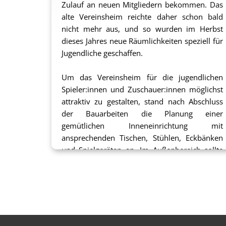
Zulauf an neuen Mitgliedern bekommen. Das
alte Vereinsheim reichte daher schon bald
nicht mehr aus, und so wurden im Herbst
dieses Jahres neue Räumlichkeiten speziell für
Jugendliche geschaffen.
Um das Vereinsheim für die jugendlichen
Spieler:innen und Zuschauer:innen möglichst
attraktiv zu gestalten, stand nach Abschluss
der Bauarbeiten die Planung einer
gemütlichen Inneneinrichtung mit
ansprechenden Tischen, Stühlen, Eckbänken
und Spielgeräten an. Im Außenbereich sollte
außerdem ein kleiner Spielplatz mit Schaukel,
Rutsche und Mini-Toren für die kleinen
Geschwister der Spieler:innen errichtet
werden, damit auch diese gerne zum
Sportplatz mitkommen.