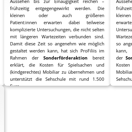
Aussehen bis zur Einäugigkeit reichen –
Ausseh
frühzeitig entgegengewirkt werden. Die
frühze
kleinen oder auch größeren
kleine
Patient:innen erwarten dabei teilweise
erwart
komplizierte Untersuchungen, die nicht selten
Untersu
mit längeren Wartezeiten verbunden sind.
Warteze
Damit diese Zeit so angenehm wie möglich
so ang
gestaltet werden kann, hat sich ProFiliis im
kann,
Rahmen der
Sonderförderaktion
bereit
der
So
erklärt, die Kosten für Spielsachen und
Kosten 
(kindgerechtes) Mobiliar zu übernehmen und
Mobilia
unterstützt die Sehschule mit rund 1.500
Sehschu
Euro.
Inzwi
Anschaf
manchm
viel 
Spielmat