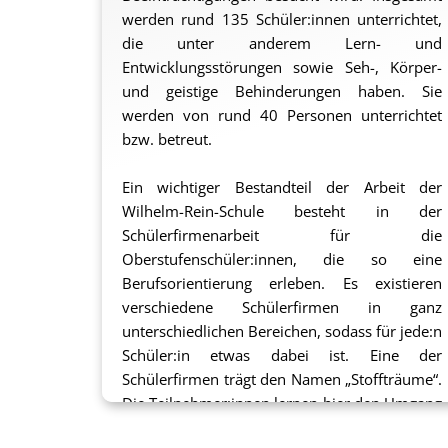
Ab August findet das Projekt „Wir können
werden rund 135 Schüler:innen unterrichtet,
mehr – Kleidung selbst genäht – Es Rockt!“
die unter anderem Lern- und
statt. Hier machen sich die Schüler:innen dann
Entwicklungsstörungen sowie Seh-, Körper-
an die Herstellung von Kleidungsstücken.
und geistige Behinderungen haben. Sie
Damit es Ihnen nicht an Material mangelt, hat
werden von rund 40 Personen unterrichtet
sich ProFiliis im Rahmen der
bzw. betreut.
Sonderförderaktion 2015
bereit erklärt, die
Materialkosten für das Projekt zu
Ein wichtiger Bestandteil der Arbeit der
übernehmen. Außerdem stellt ProFiliis
Wilhelm-Rein-Schule besteht in der
finanzielle Mittel zur Anschaffung von zwei
Schülerfirmenarbeit für die
professionellen Nähmaschinen bereit, damit
Oberstufenschüler:innen, die so eine
auch Stoffe, die schwerer zu verarbeiten sind,
Berufsorientierung erleben. Es existieren
eingesetzt werden können.
verschiedene Schülerfirmen in ganz
unterschiedlichen Bereichen, sodass für jede:n
sh
Schüler:in etwas dabei ist. Eine der
Schülerfirmen trägt den Namen „Stoffträume“.
Die Teilnehmer:innen lernen hier den Umgang
mit einer Nähmaschine und stellen