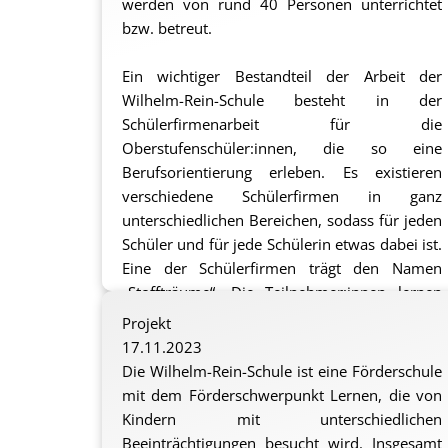
werden von rund 40 Personen unterrichtet
bzw. betreut.
Ein wichtiger Bestandteil der Arbeit der
Wilhelm-Rein-Schule besteht in der
Schülerfirmenarbeit für die
Oberstufenschüler:innen, die so eine
Berufsorientierung erleben. Es existieren
verschiedene Schülerfirmen in ganz
unterschiedlichen Bereichen, sodass für jeden
Schüler und für jede Schülerin etwas dabei ist.
Eine der Schülerfirmen trägt den Namen
„Stoffträume“. Die Teilnehmer:innen lernen
hier den Umgang mit einer Nähmaschine und
Projekt
stellen selbstständig – teilweise arbeitsteilig –
17.11.2023
textile Gegenstände her, z. B. Taschen,
Die Wilhelm-Rein-Schule ist eine Förderschule
Handyhüllen, Stoffkörbe, Tischsets und
mit dem Förderschwerpunkt Lernen, die von
Mützen, die später verkauft werden.
Kindern mit unterschiedlichen
Beeinträchtigungen besucht wird. Insgesamt