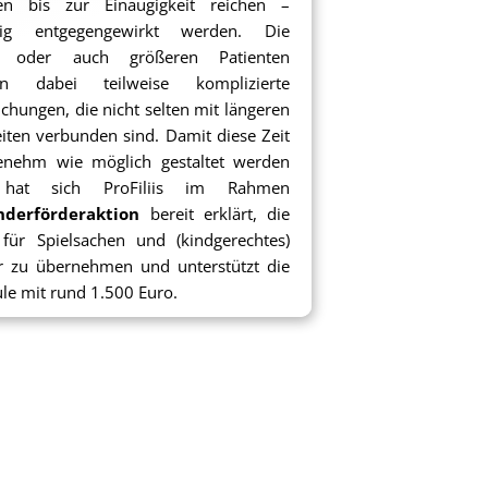
en bis zur Einäugigkeit reichen –
itig entgegengewirkt werden. Die
n oder auch größeren Patienten
en dabei teilweise komplizierte
chungen, die nicht selten mit längeren
iten verbunden sind. Damit diese Zeit
enehm wie möglich gestaltet werden
 hat sich ProFiliis im Rahmen
nderförderaktion
bereit erklärt, die
für Spielsachen und (kindgerechtes)
r zu übernehmen und unterstützt die
le mit rund 1.500 Euro.
schen wurden die geplanten
fungen getätigt und die kleinen – und
al auch größeren – Patienten haben
Spaß mit dem pädagogischen
erial.