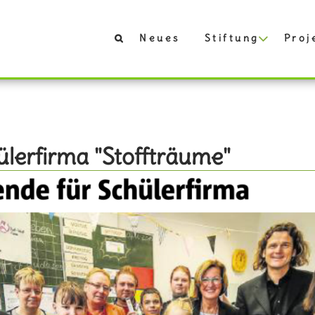
Neues
Stiftung
Proj
hülerfirma "Stoffträume"