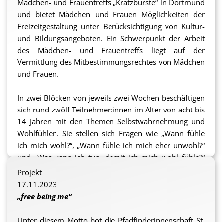
Mädchen- und Frauentreffs „Kratzbürste“ in Dortmund
und bietet Mädchen und Frauen Möglichkeiten der
Freizeitgestaltung unter Berücksichtigung von Kultur-
und Bildungsangeboten. Ein Schwerpunkt der Arbeit
des Mädchen- und Frauentreffs liegt auf der
Vermittlung des Mitbestimmungsrechtes von Mädchen
und Frauen.
In zwei Blöcken von jeweils zwei Wochen beschäftigen
sich rund zwölf Teilnehmer:innen im Alter von acht bis
14 Jahren mit den Themen Selbstwahrnehmung und
Wohlfühlen. Sie stellen sich Fragen wie „Wann fühle
ich mich wohl?“, „Wann fühle ich mich eher unwohl?“
und „Was kann ich tun, damit ich mich wohl fühle?“
Um diesen Fragen nachzugehen, wird kreativ und
Projekt
spielerisch gearbeitet und es werden verschiedene
17.11.2023
Aktionen angeboten. Die Programmplanung
„free being me“
übernehmen die Teilnehmer:innen selbst. Begleitet
werden sie dabei von pädagogischen Fachkräften, die
Unter diesem Motto bot die Pfadfinderinnenschaft St.