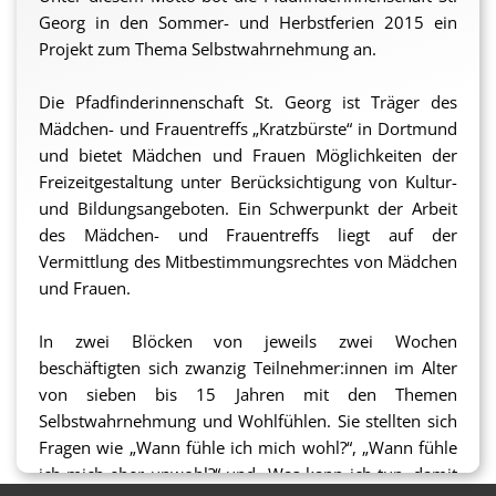
sie bei der Sensibilisierung für das Thema Wohlfühlen
Georg in den Sommer- und Herbstferien 2015 ein
(sowohl das eigene als auch das von anderen)
Projekt zum Thema Selbstwahrnehmung an.
unterstützen.
Die Pfadfinderinnenschaft St. Georg ist Träger des
ProFiliis hat sich im Rahmen der
Sonderförderaktion
Mädchen- und Frauentreffs „Kratzbürste“ in Dortmund
2015
bereit erklärt, die insgesamt vier Projektwochen
und bietet Mädchen und Frauen Möglichkeiten der
finanziell zu unterstützen, sodass für die
Freizeitgestaltung unter Berücksichtigung von Kultur-
Teilnehmer:innen nur sehr geringe Kosten entstehen.
und Bildungsangeboten. Ein Schwerpunkt der Arbeit
des Mädchen- und Frauentreffs liegt auf der
sh
Vermittlung des Mitbestimmungsrechtes von Mädchen
und Frauen.
In zwei Blöcken von jeweils zwei Wochen
beschäftigten sich zwanzig Teilnehmer:innen im Alter
von sieben bis 15 Jahren mit den Themen
Selbstwahrnehmung und Wohlfühlen. Sie stellten sich
Fragen wie „Wann fühle ich mich wohl?“, „Wann fühle
ich mich eher unwohl?“ und „Was kann ich tun, damit